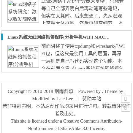
制打印函数。打印哪些各类的调试信息
Linux网络子系统十分庞大复杂，总想着
由用户控制。通过echo方式传递至内
等自己全部弄明白后再动笔写些笔记，
核，实际上是32位的数值，每个比特表
但实在太耗时。后来想通了，先从宏观
示一个各类的信息。因此最多有32种，
上掌握大体框图，然后再研究细节。 本
目前看应该是足够了。为了方便查看
文先给出一张自己画的网络数据收发简
Linux系统无线网络抓包程序(分析手机WIFI MAC地址)
哪...
略流程图，每个路径都可以深入挖掘。
其它的，有时间再慢慢写——或许也不
前面讲述了使用tcpdump和wireshark抓WI
会写。 (如图片太长可右键查看) 上图根
FI包，但这只是使用工具的层面，再深
据linux官方内核3.17.1版本代码浏览、启
一层则是自己写代码实现这个功能。本
动跟踪绘制。有一定实践基础。 李迟 20
文在前面文章《Linux系统有线网络抓包
16.11.9 周三 夜
程序》的基础上添加实现无线网络的抓
包功能。 首先要介绍ieee802.11的帧格
式，只有知道帧格式才能正确解析对应
Copyright © 2010-2018
烟雨斜照
. Powered by . Theme by .
字段，拿到我们感兴趣的信息。其次介
Modified by
Late Lee
.
|
赞助本站
绍Linux raw socket编程抓包。最后解析ie
若非特别声明，本站原创作品均采用进行许可。转载请注明作
ee802.11数据包，从而获取到MAC地
者及出处。
址。实际上，从数据包中可以得到很...
This site is licensed under a Creative Commons Attribution-
NonCommercial-ShareAlike 3.0 License.