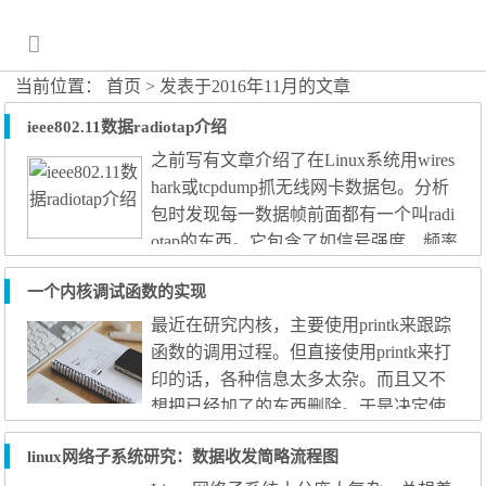
当前位置：
首页
> 发表于2016年11月的文章
ieee802.11数据radiotap介绍
之前写有文章介绍了在Linux系统用wires
hark或tcpdump抓无线网卡数据包。分析
包时发现每一数据帧前面都有一个叫radi
otap的东西。它包含了如信号强度、频率
等信息。当时没有研究，直接跳过。本
一个内核调试函数的实现
文就对此介绍补充。首先介绍radiotap，
然后利用radiotap解析库对一段radiotap数
最近在研究内核，主要使用printk来跟踪
据进行解析，获取其中的信息。 介绍 ra
函数的调用过程。但直接使用printk来打
diotap比传统的Prism或AVS头部更有灵活
印的话，各种信息太多太杂。而且又不
性，成为是ieee802.11事实上的标准。支
想把已经加了的东西删除。于是决定使
持radiotap的系统较...
用打印等级的方式来实现不同各类信息
linux网络子系统研究：数据收发简略流程图
的显示。 思路很简单，使用不同的宏控